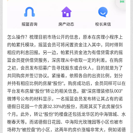
怎么操作？梳理目前市场公开的信息，原本在房理小程序上
的帕累托模块，摇篮会员可将闲置资金注入其中，同时得到
相应的利息回报。另一边，帕累托资金池为有借贷需求的摇
篮会员提供借贷服务，深房理从中收取一定的利差。在购房
之初，会员发布招募广告寻找股东或合伙人，目的就是为了
共同购房并签订协议。紧接着，依照各自的出资比例，划分
并持有相应比例的房屋“股份”。购房成功后，会员同样可以在
平台发布房屋“股份”转让的相关信息。据“深房理装修队003”
微博号公布的材料显示，一名摇篮会员发布转让其占有的诺
德假日花园一个房源32.33%的股份，而距其买下此房屋仅5
个月。此外，转让“股份”的楼盘还包括龙华区的中海锦城、水
榭春天等。而诺德假日花园、中海阳光玫瑰园等小区也被市
场称为“被控盘”的小区，这两年的房价涨幅非常大，例如诺德