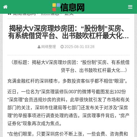
湖南信息网
>
热点信息
> 正文
揭秘大V深房理炒房团：“股份制”买房、
有系统借贷平台、出书鼓吹杠杆最大化…
网络整理
2025-08-31 03:28
（原标题：揭秘大V深房理炒房团：“股份制”买房、有系统借
贷平台、出书鼓吹杠杆最大化…）
充满金融杠杆的深圳楼市，多数投资客似乎都不相信“眼泪”。
近日，一位名为“深房理装修队003”的微博号截图发出102份
“深房理”会员违规炒房的资料，此举很快就引发了市场和有关
部门的关注，深圳市住建局等七部门还发布关于对涉及“深房
理”的举报事项进行调查处理的通告。深房理事件背后，“房产
证券化”现象再次成为焦点。
“在他们眼里，只要深圳房价不断上涨，一些会费、咨询费和