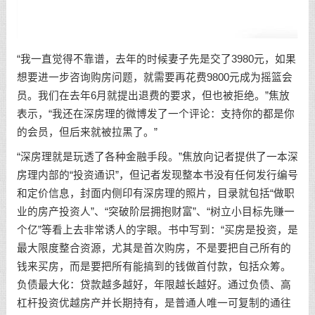
“我一直觉得不靠谱，去年的时候妻子先是交了3980元，如果
想要进一步咨询购房问题，就需要再花费9800元成为摇篮会
员。我们在去年6月就提出退费的要求，但也被拒绝。”焦放
表示，“我还在深房理的微博发了一个评论：支持你的都是你
的会员，但后来就被拉黑了。”
“深房理就是玩透了各种金融手段。”焦放向记者提供了一本深
房理内部的“投资通识”，但记者发现整本书没有任何发行编号
和定价信息，封面内侧印有深房理的照片，目录就包括“做职
业的房产投资人”、“突破阶层拥抱财富”、“树立小目标先赚一
个亿”等看上去非常诱人的字眼。书中写到：“买房是投资，是
最大限度整合资源，尤其是首次购房，不是要把自己所有的
钱来买房，而是要把所有能搞到的钱做首付款，包括众筹。
负债最大化：贷款越多越好，年限越长越好。通过负债、高
杠杆投资优越房产并长期持有，是普通人唯一可复制的通往