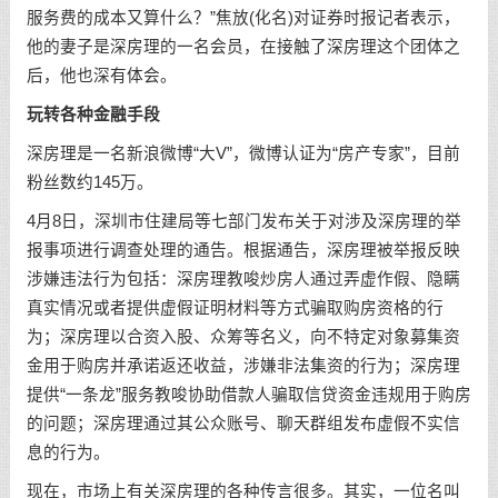
服务费的成本又算什么？”焦放(化名)对证券时报记者表示，
他的妻子是深房理的一名会员，在接触了深房理这个团体之
后，他也深有体会。
玩转各种金融手段
深房理是一名新浪微博“大V”，微博认证为“房产专家”，目前
粉丝数约145万。
4月8日，深圳市住建局等七部门发布关于对涉及深房理的举
报事项进行调查处理的通告。根据通告，深房理被举报反映
涉嫌违法行为包括：深房理教唆炒房人通过弄虚作假、隐瞒
真实情况或者提供虚假证明材料等方式骗取购房资格的行
为；深房理以合资入股、众筹等名义，向不特定对象募集资
金用于购房并承诺返还收益，涉嫌非法集资的行为；深房理
提供“一条龙”服务教唆协助借款人骗取信贷资金违规用于购房
的问题；深房理通过其公众账号、聊天群组发布虚假不实信
息的行为。
现在，市场上有关深房理的各种传言很多。其实，一位名叫