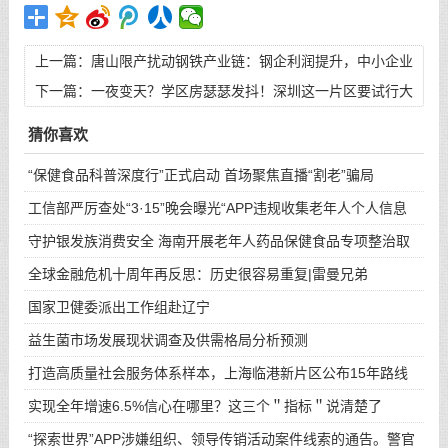
上一篇：
唐山限产扰动钢铁产业链：钢企利润提升，中小企业
“技改”承压
下一篇：
一夜变天？学区房瑟瑟发抖！深圳这一片区要试行大
学区，上海也有大动作
猜你喜欢
“保健食品科普深度行”正式启动 首场聚焦直播“割老”骗局
工信部严厉查处“3·15”晚会曝光“APP违规收集老年人个人信息
守护银发族消费安全 海南开展老年人药品保健食品专项整治取
得
全球金融危机十周年再反思：历史很容易重复|雷曼兄弟
国家卫健委派出工作组赴辽宁
益生菌市场发展现状调查及供需格局分析预测
打造高质量社会服务体系样本，上海临港新片区公布15年路线
图
实现全年增速6.5%信心在哪里？这三个＂指标＂说清楚了
“探索世界”APP涉嫌组织、领导传销活动案件线索的通告。警官