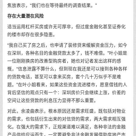
焦放表示，“我们也在等待最终的调查结果。”
存在大量潜在风险
适当运用杠杆买房或许无可厚非，但过度金融化甚至证券化
的楼市却存在很多隐患。
“我自己买了房之后，也申请了装修贷来缓解资金压力，如今
在深圳，各种名目的金融贷款太多了，钱不难借。”叶小姐是
一位刚刚换房的改善型购房者，她也对记者发出这样的感
慨，“信息泄露不算什么，但到现在我还是可以接到各种各样
的贷款电话，甚至可以拿来买房，套个几十万似乎不是难
题。”在叶小姐看来，如果这些资金流进楼市，愿意借钱的人
背后坚信的观点只有一个：深圳房价只会继续上涨，价差的
空间让这些贷款的利息压力显得不那么重要。
对此，余凌曲表示，根本原因还是需求旺盛，既包括对物业
的需求，也包括衍生出来的对信贷的需求，两大需求相互强
化。在强大的需求下，正规渠道难以满足，各种非法的金融
产品供给应运而生，一定要避免非法金融发展借助房地产市