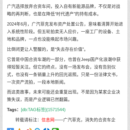
广汽选择放弃合资车间，投入自有新能源品牌，不仅是对战
略的再判断，也是在降低“时代遗产”的持有成本。
2024年6月，广汽菲克发布资产处置公告，意味着清算开始进
入系统性阶段。但五轮拍卖无人应价，一座工厂的设备、土
地和品牌，一点也没能唤起市场兴趣。
比倒闭更让人警醒的，是“失去存在价值”。
它曾是中国合资车潮的一部分，也曾在Jeep国产化浪潮中获
得短暂关注。但它的终点，没有一场发布会，没有告别仪
式，也没有一条销量上升的回光返照。只是一份法律文书，
一次资产流拍，一段本地新闻。
而这类故事，未来可能还会重复出现。不是因为某家企业决
策失误，而是产业逻辑已然翻篇。
Tags：
[db:TAG标签](1571544)
转载请标注：
信息网
——
广汽菲克，消失的合资车企