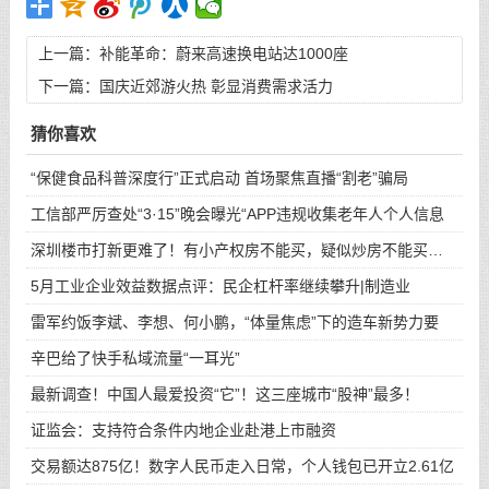
上一篇：
补能革命：蔚来高速换电站达1000座
下一篇：
国庆近郊游火热 彰显消费需求活力
猜你喜欢
“保健食品科普深度行”正式启动 首场聚焦直播“割老”骗局
工信部严厉查处“3·15”晚会曝光“APP违规收集老年人个人信息
深圳楼市打新更难了！有小产权房不能买，疑似炒房不能买…
5月工业企业效益数据点评：民企杠杆率继续攀升|制造业
雷军约饭李斌、李想、何小鹏，“体量焦虑”下的造车新势力要
辛巴给了快手私域流量“一耳光”
最新调查！中国人最爱投资“它”！这三座城市“股神”最多！
证监会：支持符合条件内地企业赴港上市融资
交易额达875亿！数字人民币走入日常，个人钱包已开立2.61亿