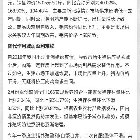
元，销售均价15.05元/公斤，同比变动分别为40.02%、
168.90%、104.48%，主要是新冠疫情对市场供求影响低于去
年同期，同时公司黄羽鸡产能不断扩张，出栏量增长所致。
公司商品肉鸡销售收入、销售均价同比上升，主要是市场供
求关系较去年同期改善，销售价格上涨所致。
替代作用减弱盈利难续
自2018年我国出现非洲猪瘟疫情，导致市场生猪供应显著减
少后，肉鸡一定程度上起到了市场肉制品需求替代作用。不
过如今，生猪市场正加速恢复，市场供应量上升，猪肉价格
下滑，无疑将挤压肉鸡需求空间。
2月份卓创监测全国166家规模养殖企业能繁母猪存栏量环比
上涨2.04%，同比上涨51.77%；生猪存栏量环比下滑
3.50%，同比上涨30.82%。根据农业农村部数据发布，国内
非瘟疫情虽然仍持续发生，但基本已趋于常态化趋势，规模
养殖场防控意识也逐渐增强。
今年一季度生猪养殖盈利(自繁自养、二次育肥)整体下滑。其