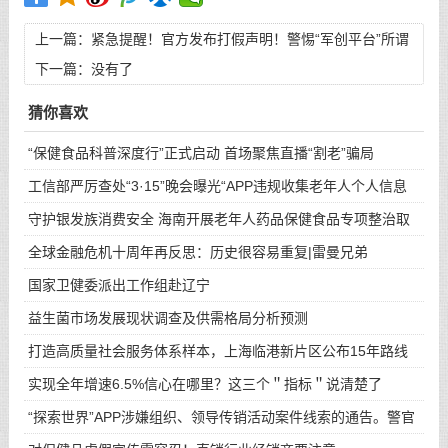
上一篇：
紧急提醒！官方发布打假声明！警惕“军创平台”所谓
“创业无息贷款”系传销诈骗！
下一篇：没有了
猜你喜欢
“保健食品科普深度行”正式启动 首场聚焦直播“割老”骗局
工信部严厉查处“3·15”晚会曝光“APP违规收集老年人个人信息
守护银发族消费安全 海南开展老年人药品保健食品专项整治取
得
全球金融危机十周年再反思：历史很容易重复|雷曼兄弟
国家卫健委派出工作组赴辽宁
益生菌市场发展现状调查及供需格局分析预测
打造高质量社会服务体系样本，上海临港新片区公布15年路线
图
实现全年增速6.5%信心在哪里？这三个＂指标＂说清楚了
“探索世界”APP涉嫌组织、领导传销活动案件线索的通告。警官