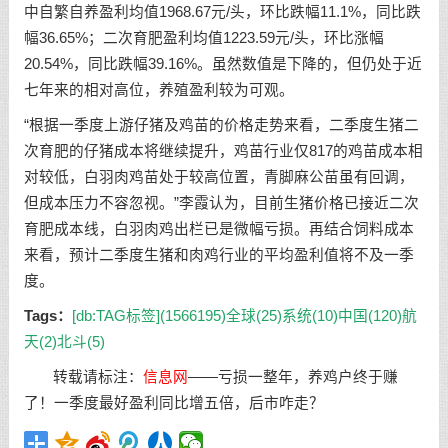
中自繁自养盈利均值1968.67元/头，环比跌幅11.1%，同比跌
幅36.65%；二次育肥盈利均值1223.59元/头，环比涨幅
20.54%，同比跌幅39.16%。虽然数值是下降的，但仍处于近
七年来的相对高位，养殖盈利较为可观。
“根据一季度上游仔猪及鸡苗的价格走势来看，二季度生猪二
次育肥的仔猪成本将继续提升，鸡苗行业仅817的鸡苗成本相
对较低，白羽肉鸡苗处于较高位置，青脚麻公苗虽有回调，
但成本压力不容忽视。”李霞认为，目前生猪价格已接近二次
育肥成本线，白羽肉鸡出栏已是微幅亏损。再结合饲料成本
来看，预计二季度生猪和肉鸡行业的平均盈利值将不及一季
度。
Tags：
[db:TAG标签](1566195)
全球(25)
系统(10)
中国(120)
航
天(2)
北斗(5)
转载请标注：
信息网
——
亏损一整年，养鸡户终于赚
了！一季度最好盈利同比增五倍，后市咋走？