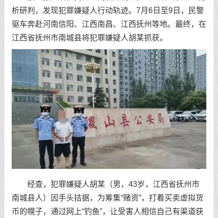
析研判，发现犯罪嫌疑人行动轨迹。7月6日至9日，民警
驱车奔赴河南信阳、江西南昌、江西抚州等地。最终，在
江西省抚州市南城县将犯罪嫌疑人胡某抓获。
经查，犯罪嫌疑人胡某（男，43岁，江西省抚州市
南城县人）因手头拮据，为筹集“赌资”，打着买卖虚拟货
币的幌子，通过网上“钓鱼”，让受害人相信自己有渠道获