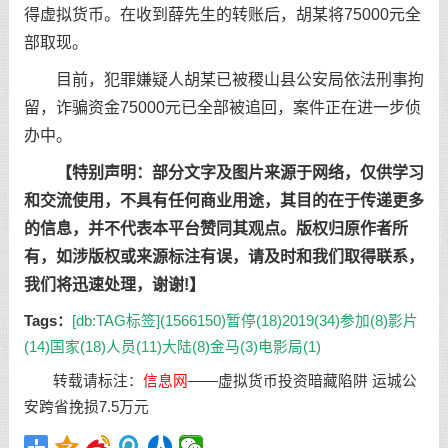
得虚拟货币。在收到薛先生的转账后，胡某将75000元全
部取现。
目前，犯罪嫌疑人胡某已被稷山县公安局依法刑事拘
留，诈骗资金75000元已全部被追回，案件正在进一步侦
办中。
【特别声明：部分文字及图片来源于网络，仅供学习
和交流使用，不具有任何商业用途，其目的在于传递更多
的信息，并不代表本平台赞同其观点。版权归原作者所
有，如涉版权或来源标注有误，请及时和我们取得联系，
我们将迅速处理，谢谢!】
Tags：
[db:TAG标签](1566150)
暂停(18)
2019(34)
参加(8)
影片
(14)
国家(18)
人员(11)
大陆(8)
金马(3)
电影局(1)
转载请标注：
信息网
——
虚拟货币投资暗藏陷阱 运城公
安跨省挽损7.5万元