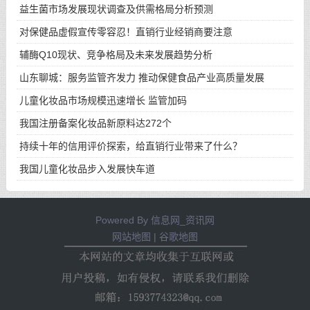
得
益生菌市场发展现状调查及供需格局分析预测
对保健品虚假宣传零容忍！直销行业经销商要注意
辅酶Q10现状、竞争格局及未来发展趋势分析
山东聊城：服务监管齐发力 推动保健食品产业高质量发展
儿童化妆品市场规模迅速增长 监管加码
我国注册备案化妆品新原料达272个
持续十年的信用评价探索，给直销行业带来了什么？
我国儿童化妆品步入发展快车道
Powered By
信息网_资讯网
网站地图
|
谷歌地图