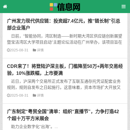
主页
>
TAG标签
> Max
广州发力现代供应链：投资超7.4亿元，推“链长制”引总
部企业落户
日前，“智能协同，湾区制造——新时期大湾区供应链创新展望
暨宝洁湾区大学项目启动”主题论坛活动在广州举办，该项目旨在
建立以宝洁公司的管理经验、技术积累等无形资产为核...
2025-08-31
详情
CDR来了！将登陆沪深主板，门槛降至50万+两年交易经
验，10%涨跌幅，上市要满
近日，沪深两个交易所正式发布了互联互通存托凭证配套业务
规则，规则自发布之日起施行。这意味着，资本市场扩大开放又
近了一步。...
2025-08-31
详情
广东制定“粤贸全国”清单：组织“直播节”，力争打造42
个超十万平方米展会
助力企业数字化“出海”。...