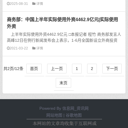
2025-08-31
详情
商务部：中国上半年实际使用外资4462.9亿元|实际使用
外资
上半年实际使用外资4462.9亿元 □本报记者 程竹 商务部发言人
高峰12日在例行新闻发布会上表示，1-6月全国新设立外商投资
企业29591家，同比增长96.6%；实际使用外资4462.9亿元，同
2021-03-22
详情
比增长...
共2页/12条
首页
上一页
1
2
下一页
末页
Powered By
信息网_资讯网
网站地图
|
谷歌地图