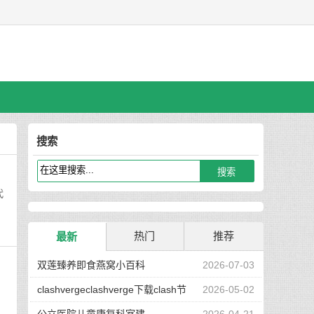
搜索
代
热门
推荐
最新
双莲臻养即食燕窝小百科
2026-07-03
clashvergeclashverge下载clash节
2026-05-02