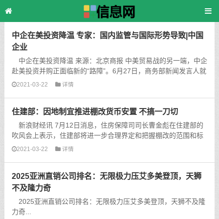
主页
>
TAG标签
> 学校
中企在美投资降温 专家：国内监管与国际形势导致|中国
企业
中企在美投资降温 来源：北京商报 中美贸易战的另一端，中企
赴美投资并购正面临新的“路障”。6月27日，商务部新闻发言人就
美国拟出台投资限制措施表态：“我们注意到美方关于...
2021-03-22
详情
住建部：因地制宜推进棚改货币安置 不搞一刀切
新浪财经讯 7月12日消息，住房保障司司长曹金彪在住建部的
吹风会上表示，住建部将进一步合理界定和把握棚改的范围和标
准。各地要坚持既尽力而为、又量力而行的原则，切实评估论...
2021-03-22
详情
2025亚洲直销公司排名：无限极力压艾多美登顶，天狮
不及隆力奇
2025亚洲直销公司排名：无限极力压艾多美登顶，天狮不及隆
力奇...