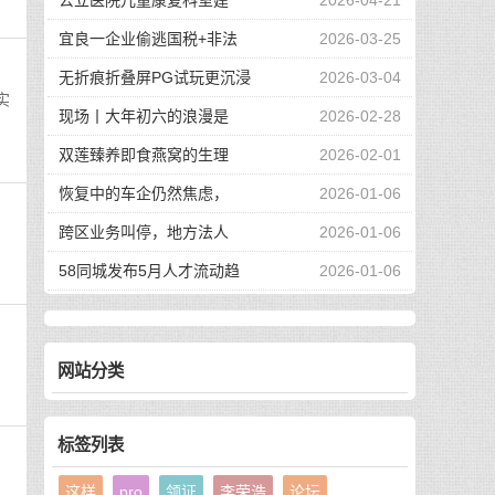
公立医院儿童康复科室建
2026-04-21
宜良一企业偷逃国税+非法
2026-03-25
无折痕折叠屏PG试玩更沉浸
2026-03-04
实
现场丨大年初六的浪漫是
2026-02-28
双莲臻养即食燕窝的生理
2026-02-01
恢复中的车企仍然焦虑，
2026-01-06
跨区业务叫停，地方法人
2026-01-06
58同城发布5月人才流动趋
2026-01-06
网站分类
标签列表
这样
pro
领证
李荣浩
论坛