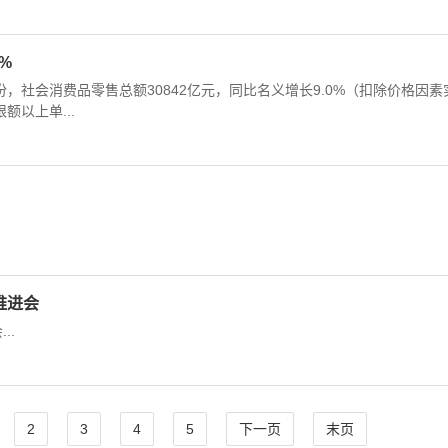
%
月份，社会消费品零售总额30842亿元，同比名义增长9.0%（扣除价格因素
额以上单...
推进会
..
2
3
4
5
下一页
末页