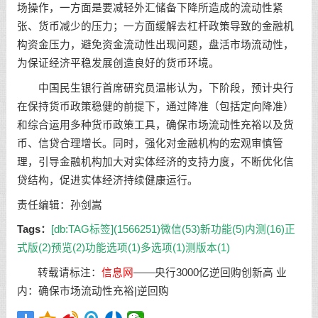
场操作，一方面是要减轻外汇储备下降所造成的流动性紧
张、货币减少的压力；一方面缓解去杠杆政策导致的金融机
构资金压力，避免资金流动性出现问题，盘活市场流动性，
为保证经济平稳发展创造良好的货币环境。
中国民生银行首席研究员温彬认为，下阶段，预计央行
在保持货币政策稳健的前提下，通过降准（包括定向降准）
和综合运用多种货币政策工具，确保市场流动性充裕以及货
币、信贷合理增长。同时，强化对金融机构的宏观审慎管
理，引导金融机构加大对实体经济的支持力度，不断优化信
贷结构，促进实体经济持续健康运行。
责任编辑：孙剑嵩
Tags：
[db:TAG标签](1566251)
微信(53)
新功能(5)
内测(16)
正
式版(2)
预览(2)
功能选项(1)
多选项(1)
测版本(1)
转载请标注：
信息网
——
央行3000亿逆回购创新高 业
内：确保市场流动性充裕|逆回购